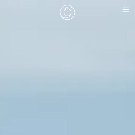
EN
|
DE
HOME
SURF CAMPS
SURF SCHOOL
ADD ONS
DEALS
ZIMMER
SURF RETREATS
ÜBER UNS