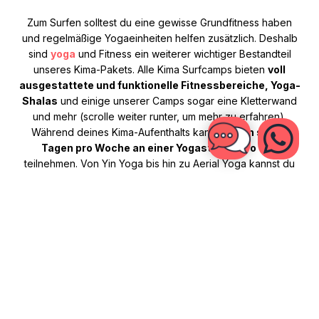
Zum Surfen solltest du eine gewisse Grundfitness haben
und regelmäßige Yogaeinheiten helfen zusätzlich. Deshalb
sind
yoga
und Fitness ein weiterer wichtiger Bestandteil
unseres Kima-Pakets. Alle Kima Surfcamps bieten
voll
ausgestattete und funktionelle Fitnessbereiche, Yoga-
Shalas
und einige unserer Camps sogar eine Kletterwand
und mehr (scrolle weiter runter, um mehr zu erfahren).
Während deines Kima-Aufenthalts kannst du
an sechs
Tagen pro Woche an einer Yogastunde pro Tag
teilnehmen. Von Yin Yoga bis hin zu Aerial Yoga kannst du
aus verschiedenen Yogaeinheiten wählen, um deinen
Körper nach dem Surfen zu dehnen und zu entspannen.
Sportvielfalt in Canggu, Bali:
Unser Camp in Canggu ist nicht nur ein Paradies für
Surfliebhaber, sondern auch für Fitness- und
Adrenalinjunkies. Das 400qm große Fitnessstudio mit Blick
auf den
Old Man's Surfspot
ist ein wahrer Spielplatz für