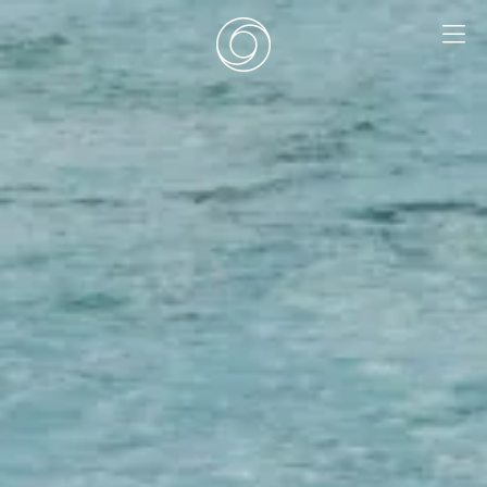
EN
|
DE
HOME
SURF CAMPS
SURF SCHOOL
ADD ONS
DEALS
ZIMMER
SURF RETREATS
ÜBER UNS