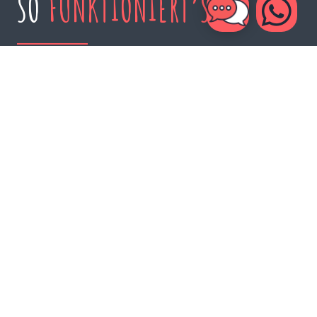
SO
FUNKTIONIERT’S
Bei deinem
zweiten Aufenthalt
erhältst du
10 %
Rabatt
auf deinen Zimmerpreis. Wenn du uns ein
drittes Mal
besuchst, erhältst du ein noch besseres
Angebot:
20 % Rabatt
und zusätzliche Vorteile wie
einen kostenlosen
Transfer vom Flughafen zum
Camp
und die
Versicherung
deines geliehenes
Surfboards, unabhängig von der Dauer deines
Aufenthalts. Wer ein viertes Mal oder öfter
wiederkommt, erhält einen unschlagbaren
Rabatt
von 30 %
auf den gesamten Zimmerpreis sowie
Boardversicherung, ein Zimmerupgrade und eine
private Surfsession.
TREUEPRÄMIEN