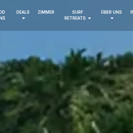
DD
DEALS
ZIMMER
SURF
ÜBER UNS
I
NS
RETREATS
EN
|
DE
HOME
SURF CAMPS
SURF SCHOOL
ADD ONS
DEALS
ZIMMER
SURF RETREATS
ÜBER UNS