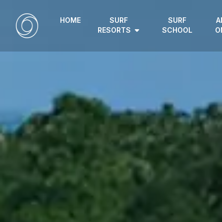
HOME
SURF
SURF
A
RESORTS
SCHOOL
O