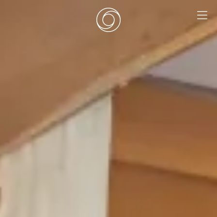
EN
|
DE
HOME
SURF CAMPS
SURF SCHOOL
ADD ONS
DEALS
ZIMMER
SURF RETREATS
ÜBER UNS