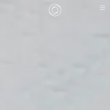
EN
|
DE
HOME
SURF CAMPS
SURF SCHOOL
ADD ONS
DEALS
ZIMMER
SURF RETREATS
ÜBER UNS