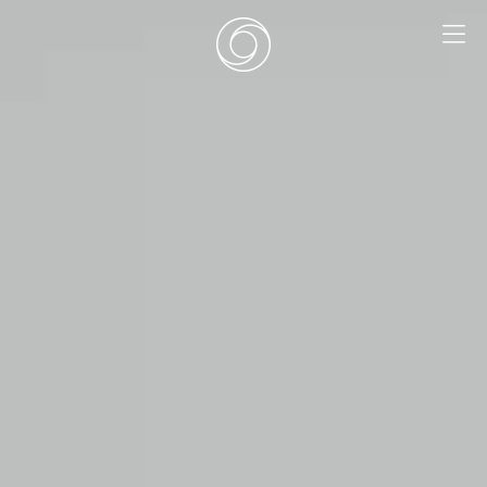
EN
|
DE
HOME
SURF CAMPS
SURF SCHOOL
ADD ONS
DEALS
ZIMMER
SURF RETREATS
ÜBER UNS