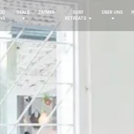
DD
DEALS
ZIMMER
SURF
ÜBER UNS
I
NS
RETREATS
EN
|
DE
HOME
SURF CAMPS
SURF SCHOOL
ADD ONS
DEALS
ZIMMER
SURF RETREATS
ÜBER UNS