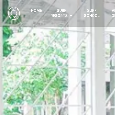
HOME
SURF
SURF
A
RESORTS
SCHOOL
O