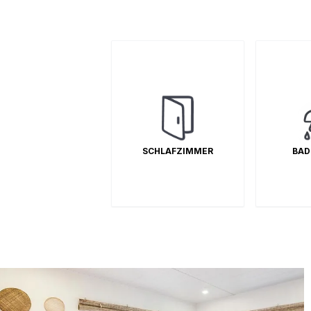
SCHLAFZIMMER
1
Gemei
BAD