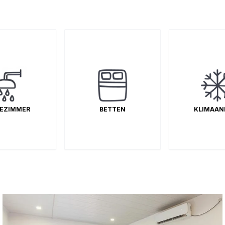
nschaftlich
EZIMMER
Einzelbetten
BETTEN
KLIMAAN
Ja