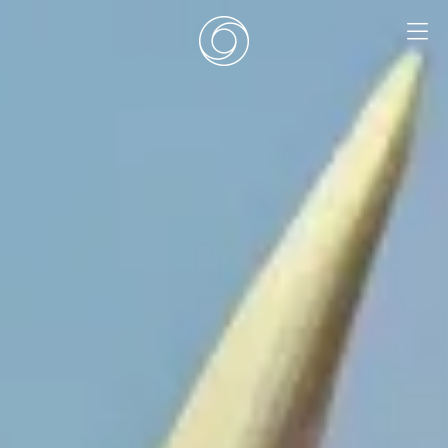
EN
|
DE
HOME
SURF CAMPS
SURF SCHOOL
ADD ONS
DEALS
ZIMMER
SURF RETREATS
ÜBER UNS