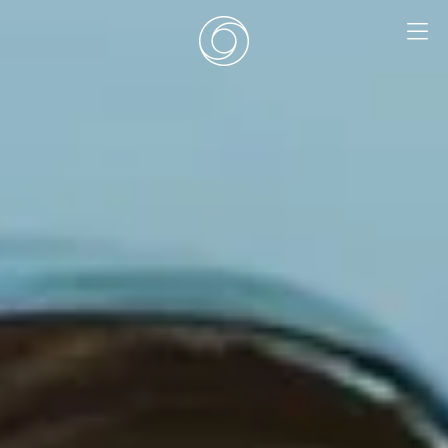
EN
|
DE
HOME
SURF CAMPS
SURF SCHOOL
ADD ONS
DEALS
ZIMMER
SURF RETREATS
ÜBER UNS