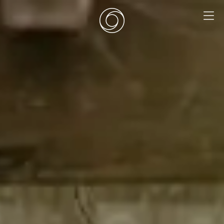
EN
|
DE
HOME
SURF CAMPS
SURF SCHOOL
ADD ONS
DEALS
ZIMMER
SURF RETREATS
ÜBER UNS