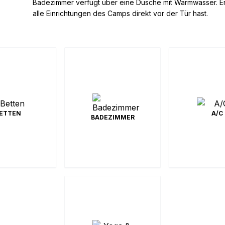
Badezimmer verfügt über eine Dusche mit Warmwasser. En
alle Einrichtungen des Camps direkt vor der Tür hast.
pel- oder
Ja
ETTEN
A/C
bettzimmer
En-suite Badezimmer
BADEZIMMER