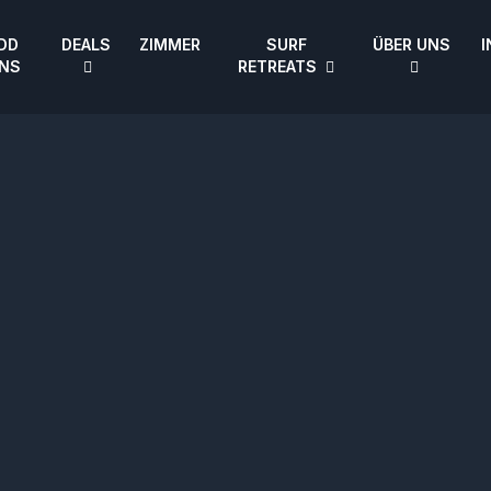
DD
DEALS
ZIMMER
SURF
ÜBER UNS
I
NS
RETREATS
EN
|
DE
HOME
SURF CAMPS
SURF SCHOOL
ADD ONS
DEALS
ZIMMER
SURF RETREATS
ÜBER UNS