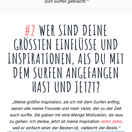
zum Surfen gebracht.“
#2
WER SIND DEINE
GRÖSSTEN EINFLÜSSE UND I
NSPIRATIONEN, ALS DU MIT D
EM SURFEN ANGEFANGEN H
AST UND JETZT?
„Meine größte Inspiration, als ich mit dem Surfen anfing,
waren alle meine Freunde und mein Vater, der zu der Zeit
auch surfte. Sie gaben mir eine Menge Motivation, da raus
zu gehen. Ich denke, jetzt ist meine Inspiration
John John
,
weil er einfach einer der Besten ist, vielleicht der Beste.“