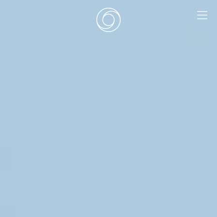
EN
|
DE
HOME
SURF CAMPS
SURF SCHOOL
ADD ONS
DEALS
ZIMMER
SURF RETREATS
ÜBER UNS