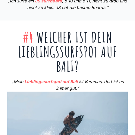
„Ich surfe ein
JS surfboard
, 5'10 und 5'11, nicht zu groß und
nicht zu klein. JS hat die besten Boards.“
#4
WELCHER IST DEIN
LIEBLINGSSURFSPOT AUF
BALI?
„Mein
Lieblingssurfspot auf Bali
ist Keramas, dort ist es
immer gut.“