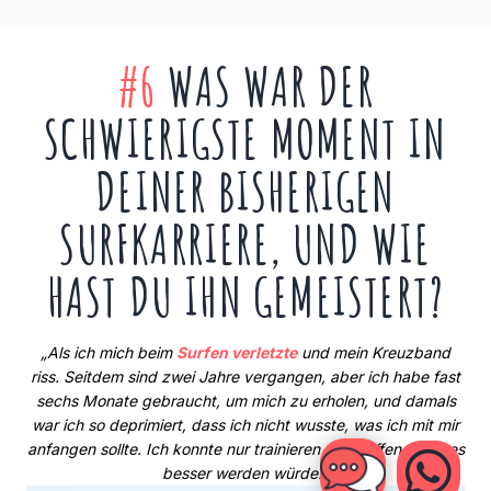
#6
WAS WAR DER
SCHWIERIGSTE MOMENT IN
DEINER BISHERIGEN
SURFKARRIERE, UND WIE
HAST DU IHN GEMEISTERT?
„Als ich mich beim
Surfen verletzte
und mein Kreuzband
riss. Seitdem sind zwei Jahre vergangen, aber ich habe fast
sechs Monate gebraucht, um mich zu erholen, und damals
war ich so deprimiert, dass ich nicht wusste, was ich mit mir
anfangen sollte. Ich konnte nur trainieren und hoffen, dass es
besser werden würde.“