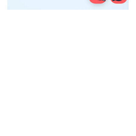
#7
WIE SIEHT EIN TYPISCHER
TAG FÜR DICH AUS, SOWOHL
IM ALS AUCH AUSSERHALB D