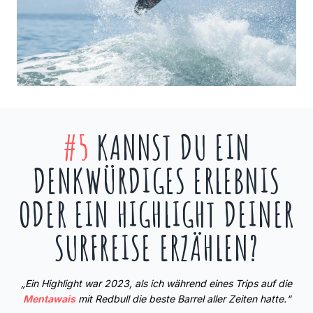
#5
KANNST DU EIN
DENKWÜRDIGES ERLEBNIS
ODER EIN HIGHLIGHT DEINER
SURFREISE ERZÄHLEN?
„Ein Highlight war 2023, als ich während eines Trips auf die
Mentawais
mit Redbull die beste Barrel aller Zeiten hatte.“