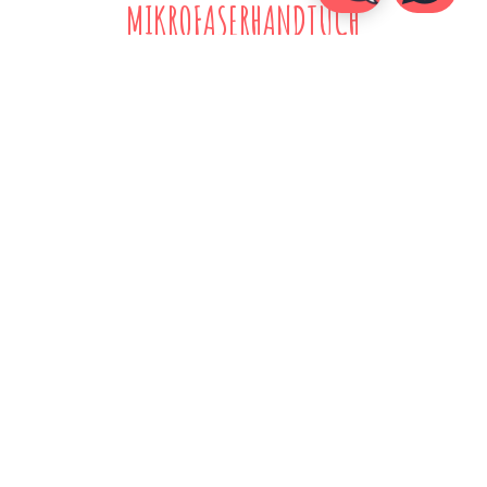
MIKROFASERHANDTUCH
In feuchten Umgebungen ist es immer gut, ein leichtes
Handtuch dabei zu haben, das schnell trocknet! Es ist der
perfekte Begleiter für lange Strandtage, Spaziergänge nach
dem Surfen und vieles mehr. Bei Kima Surfcamps stehen dir
aber natürlich auch Handtücher zur Verfügung, die du am
Pool benutzen kannst.
BEKLEIDUNG
Sowohl in Sri Lanka als auch auf Bali herrscht
das ganze
Jahr
über ein sehr heißes Klima. Daher ist es wichtig,
leichte, schnell trocknende Kleidung einzupacken. Ein paar
leichte T-Shirts, Tank-Tops und lässige Shorts eignen sich
perfekt zum Entspannen nach dem Surfen oder zum
Erkunden der Umgebung. Packe eine leichte Jacke oder
einen Hoodie für kühlere Abende ein und einen Überwurf
oder Sarong für den Strand. Vergesse deine Sonnenbrille,