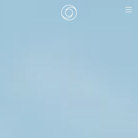
EN
|
DE
HOME
SURF CAMPS
SURF SCHOOL
ADD ONS
DEALS
ZIMMER
SURF RETREATS
ÜBER UNS