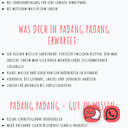
BEI SONNENUNTERGANG FÜR EINE LEBHAFTE ATMOSPHÄRE.
BEI MITTLEREM WASSER ZUM SURFEN.
WAS DICH IN PADANG PADANG
ERWARTET:
EIN KLEINER WEISSER SANDSTRAND, VERSTECKT ZWISCHEN KLIPPEN, DEN MAN E
RREICHT, INDEM MAN SICH DURCH WUNDERSCHÖNE FELSFORMATIONEN S
CHLÄNGELT.
KLARES WASSER UND EINEN RUHIGEN BADEBEREICH IN UFERNÄHE.
VERKÄUFER, DIE GETRÄNKE, SNACKS UND SOUVENIRS ANBIETEN.
SURFEN FÜR ANFÄNGER BIS FORTGESCHRITTENE.
PADANG PADANG - GUT ZU WISSEN:
KLEINE EINTRITTSGEBÜHR ERFORDERLICH.
WIRD AUFGRUND SEINER BELIEBTHEIT SCHNELL ÜBERFÜLLT.