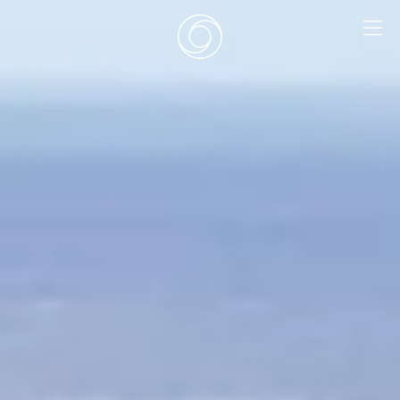
EN
|
DE
HOME
SURF CAMPS
SURF SCHOOL
ADD ONS
DEALS
ZIMMER
SURF RETREATS
ÜBER UNS