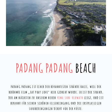
PADANG PADANG
BEACH
PADANG PADANG IST EINER DER BEKANNTESTEN STRÄNDE BALIS, WEIL DER
BERÜHMTE FILM „EAT PRAY LOVE“ HIER GEDREHT WURDE. ER IST DER STRAND,
DER AM NÄCHSTEN ZU UNSEREM NEUEN
KIMA SURF ULUWATU
LIEGT, UND IST
BEKANNT FÜR SEINEN SCHÖNEN FELSENEINGANG UND DIE ERSTKLASSIGEN
SURFBEDINGUNGEN DIREKT VOR DER KÜSTE.