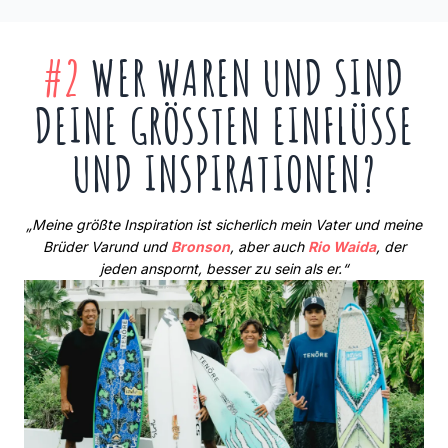
#2
WER WAREN UND SIND
DEINE GRÖSSTEN EINFLÜSSE U
ND INSPIRATIONEN?
„Meine größte Inspiration ist sicherlich mein Vater und meine
Brüder Varund und
Bronson
, aber auch
Rio Waida
, der
jeden anspornt, besser zu sein als er.“