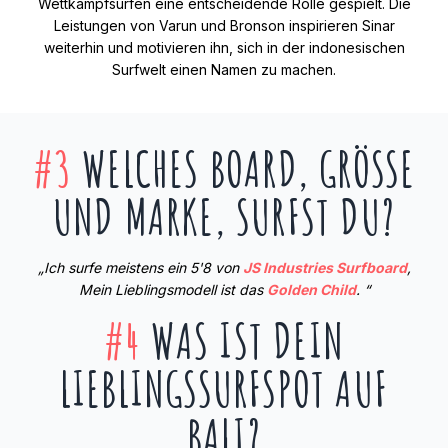
Wettkampfsurfen eine entscheidende Rolle gespielt. Die
Leistungen von Varun und Bronson inspirieren Sinar
weiterhin und motivieren ihn, sich in der indonesischen
Surfwelt einen Namen zu machen.
#3
WELCHES BOARD, GRÖSSE U
ND MARKE, SURFST DU?
„Ich surfe meistens ein 5'8 von
JS Industries Surfboard
,
Mein Lieblingsmodell ist das
Golden Child
. “
#4
WAS IST DEIN
LIEBLINGSSURFSPOT AUF
BALI?