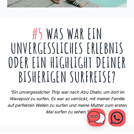
#5
WAS WAR EIN
UNVERGESSLICHES ERLEBNIS
ODER EIN HIGHLIGHT DEINER
BISHERIGEN SURFREISE?
“Ein unvergesslicher Ttrip war nach Abu Dhabi, um dort im
Wavepool zu surfen. Es war so verrückt, mit meiner Familie
auf perfekten Wellen zu surfen und meine Mutter zum ersten
Mal surfen zu sehen.“