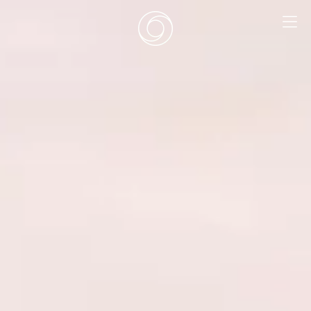
EN
|
DE
HOME
SURF CAMPS
SURF SCHOOL
ADD ONS
DEALS
ZIMMER
SURF RETREATS
ÜBER UNS