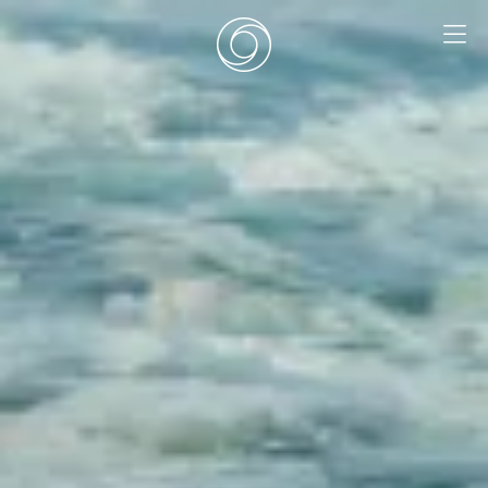
EN
|
DE
HOME
SURF CAMPS
SURF SCHOOL
ADD ONS
DEALS
ZIMMER
SURF RETREATS
ÜBER UNS