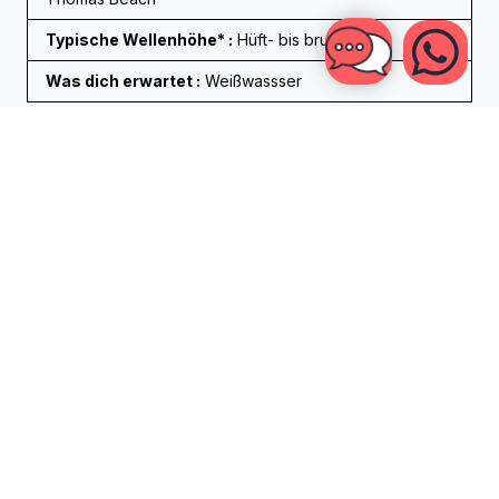
Typische Wellenhöhe* :
Hüft- bis brusthoch
Was dich erwartet :
Weißwassser
Level :
Anfänger / Fortgeschritten
Empfohlener Surfspot :
Batu Bolong, Old Mans
,
Dreamland (an kleineren Tagen)
Typische Wellenhöhe* :
Hüft- bis kopfhoch
Was dich erwartet :
Deine ersten grünen Wellen
surfen
Level :
Fortgeschritten
Empfohlener Surfspot :
Balangan, Pererenan Left,
Kuta Reef